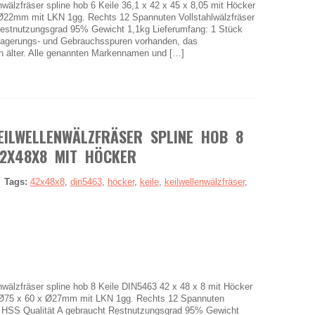
zfräser spline hob 6 Keile 36,1 x 42 x 45 x 8,05 mit Höcker
22mm mit LKN 1gg. Rechts 12 Spannuten Vollstahlwälzfräser
estnutzungsgrad 95% Gewicht 1,1kg Lieferumfang: 1 Stück
nlagerungs- und Gebrauchsspuren vorhanden, das
n älter. Alle genannten Markennamen und […]
EILWELLENWÄLZFRÄSER SPLINE HOB 8
42X48X8 MIT HÖCKER
|
Tags:
42x48x8
,
din5463
,
höcker
,
keile
,
keilwellenwälzfräser
,
lzfräser spline hob 8 Keile DIN5463 42 x 48 x 8 mit Höcker
 Ø75 x 60 x Ø27mm mit LKN 1gg. Rechts 12 Spannuten
al HSS Qualität A gebraucht Restnutzungsgrad 95% Gewicht