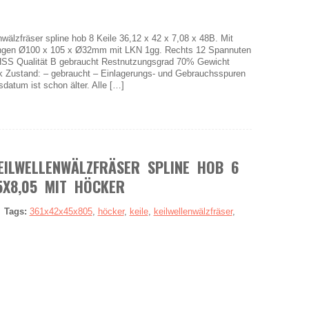
zfräser spline hob 8 Keile 36,12 x 42 x 7,08 x 48B. Mit
ngen Ø100 x 105 x Ø32mm mit LKN 1gg. Rechts 12 Spannuten
 HSS Qualität B gebraucht Restnutzungsgrad 70% Gewicht
k Zustand: – gebraucht – Einlagerungs- und Gebrauchsspuren
datum ist schon älter. Alle […]
EILWELLENWÄLZFRÄSER SPLINE HOB 6
5X8,05 MIT HÖCKER
|
Tags:
361x42x45x805
,
höcker
,
keile
,
keilwellenwälzfräser
,