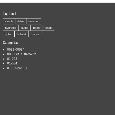
Tag Cloud
clutch
drive
hammer
hydraulic
pump
rotary
shaft
spline
splined
tractor
Categories
0032-00034
00536et3e184tcw22
01-008
01-034
018-002462-1