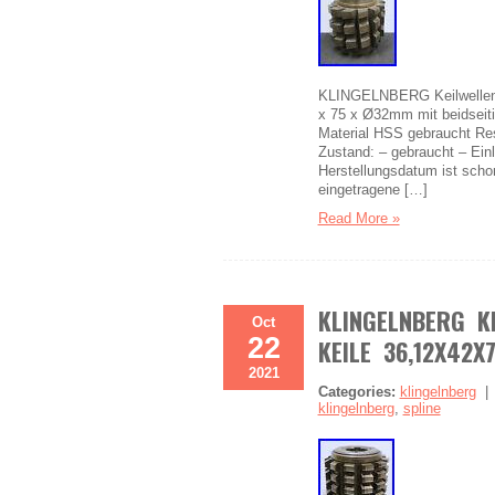
KLINGELNBERG Keilwellenwä
x 75 x Ø32mm mit beidseiti
Material HSS gebraucht Re
Zustand: – gebraucht – Ei
Herstellungsdatum ist scho
eingetragene […]
Read More »
KLINGELNBERG K
Oct
22
KEILE 36,12X42X
2021
Categories:
klingelnberg
klingelnberg
,
spline