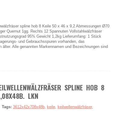
lzfräser spline hob 8 Keile 50 x 46 x 9,2 Abmessungen Ø70
ger Quernut 1gg. Rechts 12 Spannuten Vollstahlwälzfräser
stnutzungsgrad 95% Gewicht 1,2kg Lieferumfang: 1 Stück
nlagerungs- und Gebrauchsspuren vorhanden, das
n älter. Alle genannten Markennamen und Bezeichnungen sind
EILWELLENWÄLZFRÄSER SPLINE HOB 8
7,08X48B. LKN
|
Tags:
3612x42x708x48b
,
keile
,
keilwellenwälzfräser
,