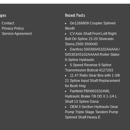
ages
Recent Posts
Contact
Gn1268809 Coupler Splined
TOLLENWÄLZFRÄSER INVOLUTE SPLINE
Privacy Policy
9tooth
Service Agreement
CV Axle Shaft Front Left Right
BP II NACH DIN3972
Bolt On Spline 15-20 Silverado
Sierra 2500 3500HD
|
Tags:
din3972
,
involute
,
klingelnberg
,
m3175mm
,
nach
,
Danfoss 500300A5102AAAAA /
505303A5102AAAAA Roller Stator
6-Spline Hydraulic
5 Speed Reverse 9 Spline
Transmission Bobcat 4127203
11.47 Ratio Gear Box with 1-3/8
21 Spline Input Shaft Replacement
for Bush Hog
fräser involute spline hob m = 3,175mm BP II nach DIN3972
Fairfield FBH0633324WL
0x100xØ32mm mit LKN Hf 19,9920 2gg. Rechts 12
Hydraulic Brake 7/8 OD X 1-1/4 L
alität A gebraucht Restnutzungsgrad 95% Gewicht 3,8kg
Shaft 13 Spline Dana
and: – gebraucht – Einlagerungs- und Gebrauchsspuren
OEM 3 Section Hydraulic Gear
sdatum ist schon älter. Alle genannten Markennamen und
Pump Triple Stage Tandem Pump
Splined Shaft Heavy E