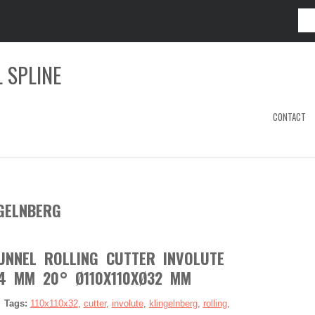
 SPLINE
CONTACT
GELNBERG
UNNEL ROLLING CUTTER INVOLUTE
4 MM 20° Ø110X110XØ32 MM
|
Tags:
110x110x32
,
cutter
,
involute
,
klingelnberg
,
rolling
,