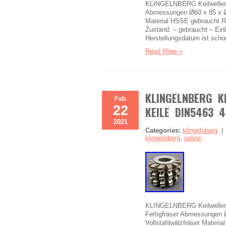
KLINGELNBERG Keilwellenwäl
Abmessungen Ø60 x 85 x Ø
Material HSSE gebraucht R
Zustand: – gebraucht – Ei
Herstellungsdatum ist scho
Read More »
KLINGELNBERG K
Feb
22
KEILE DIN5463 
2021
Categories:
klingelnberg
klingelnberg
,
spline
KLINGELNBERG Keilwellenwä
Fertigfräser Abmessungen
Vollstahlwälzfräser Materi