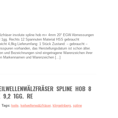
zfräser involute spline hob m= 4mm 20° EGW Abmessungen
gg. Rechts 12 Spannuten Material HSS gebraucht
cht 4,8kg Lieferumfang: 1 Stück Zustand: – gebraucht –
sspuren vorhanden, das Herstellungsdatum ist schon älter.
n und Bezeichnungen sind eingetragene Warenzeichen ihrer
ten Markennamen und Warenzeichen […]
EILWELLENWÄLZFRÄSER SPLINE HOB 8
 9,2 1GG. RE
|
Tags:
keile
,
keilwellenwälzfräser
,
klingelnberg
,
spline