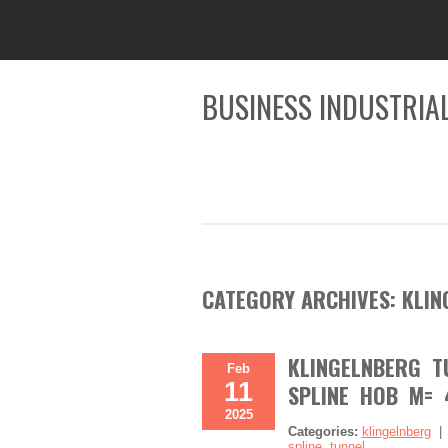
BUSINESS INDUSTRIAL
CATEGORY ARCHIVES:
KLIN
KLINGELNBERG T
Feb
11
SPLINE HOB M= 
2025
Categories:
klingelnberg
spline
,
tunnel