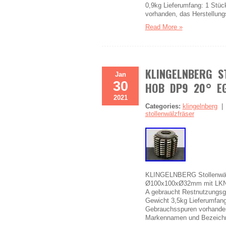
0,9kg Lieferumfang: 1 Stüc
vorhanden, das Herstellungs
Read More »
KLINGELNBERG S
Jan
30
HOB DP9 20° E
2021
Categories:
klingelnberg
stollenwälzfräser
KLINGELNBERG Stollenwälz
Ø100x100xØ32mm mit LKN H
A gebraucht Restnutzungsg
Gewicht 3,5kg Lieferumfang
Gebrauchsspuren vorhanden,
Markennamen und Bezeich