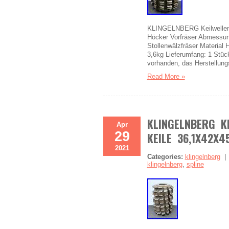
KLINGELNBERG Keilwellenwäl
Höcker Vorfräser Abmessu
Stollenwälzfräser Material
3,6kg Lieferumfang: 1 Stüc
vorhanden, das Herstellungs
Read More »
KLINGELNBERG K
Apr
29
KEILE 36,1X42X4
2021
Categories:
klingelnberg
klingelnberg
,
spline