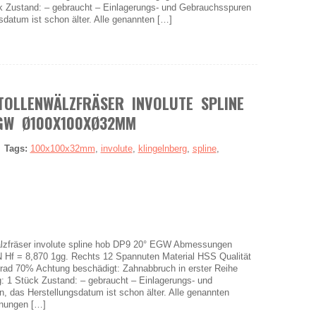
k Zustand: – gebraucht – Einlagerungs- und Gebrauchsspuren
datum ist schon älter. Alle genannten […]
TOLLENWÄLZFRÄSER INVOLUTE SPLINE
GW Ø100X100XØ32MM
|
Tags:
100x100x32mm
,
involute
,
klingelnberg
,
spline
,
fräser involute spline hob DP9 20° EGW Abmessungen
f = 8,870 1gg. Rechts 12 Spannuten Material HSS Qualität
rad 70% Achtung beschädigt: Zahnabbruch in erster Reihe
: 1 Stück Zustand: – gebraucht – Einlagerungs- und
 das Herstellungsdatum ist schon älter. Alle genannten
nungen […]